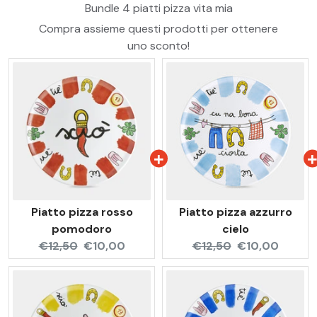
Bundle 4 piatti pizza vita mia
Compra assieme questi prodotti per ottenere
uno sconto!
Piatto pizza rosso
Piatto pizza azzurro
pomodoro
cielo
Original
Current
Original
Current
€12,50
€10,00
€12,50
€10,00
price:
price:
price:
price: