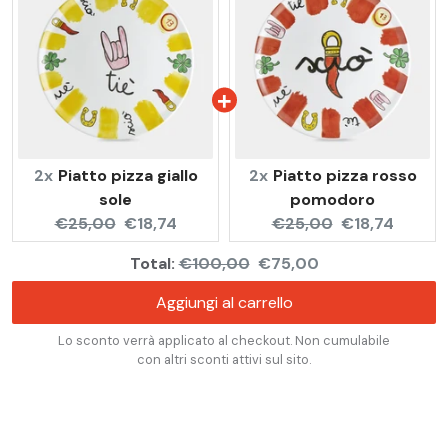
2x
Piatto pizza giallo
2x
Piatto pizza rosso
sole
pomodoro
Original
Current
Original
Current
€25,00
€18,74
€25,00
€18,74
price:
price:
price:
price:
Original
Discounted
Total:
€100,00
€75,00
price
price
Aggiungi al carrello
Lo sconto verrà applicato al checkout. Non cumulabile
con altri sconti attivi sul sito.