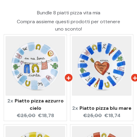
Bundle 8 piatti pizza vita mia
Compra assieme questi prodotti per ottenere
uno sconto!
2x
Piatto pizza azzurro
cielo
2x
Piatto pizza blu mare
Original
Current
Original
Current
€25,00
€18,78
€25,00
€18,74
price:
price:
price:
price: