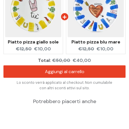
Piatto pizza giallo sole
Piatto pizza blu mare
Original
Current
Original
Current
€12,50
€10,00
€12,50
€10,00
price:
price:
price:
price:
Original
Discounted
Total:
€50,00
€40,00
price
price
Aggiungi al carrello
Lo sconto verrà applicato al checkout. Non cumulabile
con altri sconti attivi sul sito.
Potrebbero piacerti anche